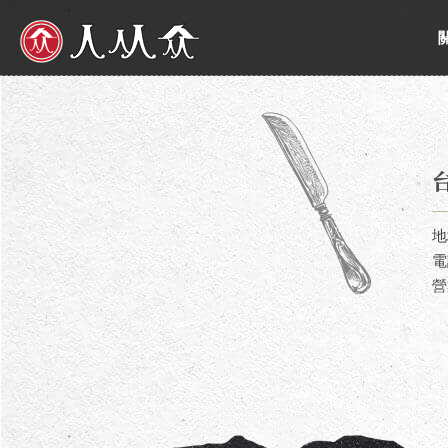
人从众厚切牛排館
地
電
營