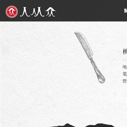
人从众厚切牛排館
地
電
營