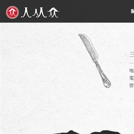
人从众厚切牛排館
地
電
營